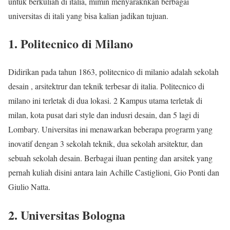
untuk berkuliah di italia, mimin menyaraknkan berbagai
universitas di itali yang bisa kalian jadikan tujuan.
1. Politecnico di Milano
Didirikan pada tahun 1863, politecnico di milanio adalah sekolah
desain , arsitektrur dan teknik terbesar di italia. Politecnico di
milano ini terletak di dua lokasi. 2 Kampus utama terletak di
milan, kota pusat dari style dan indusri desain, dan 5 lagi di
Lombary. Universitas ini menawarkan beberapa prograrm yang
inovatif dengan 3 sekolah teknik, dua sekolah arsitektur, dan
sebuah sekolah desain. Berbagai iluan penting dan arsitek yang
pernah kuliah disini antara lain Achille Castiglioni, Gio Ponti dan
Giulio Natta.
2. Universitas Bologna