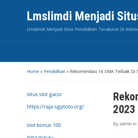
Lmslimdi Menjadi Situ
Lmslimdi Menjadi Situs Pendidikan Terakurat Di Indon
Home
»
Pendidikan
»
Rekomendasi 10 SMA Terbaik Di
Rekom
situs slot gacor
2023
https://raja-sgptoto.org/
By
admin
in
slot bonus 100
data macau