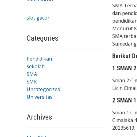
SMA Terbai
dan pendid
slot gacor
pendidika
Menurut Ke
SMA terbai
Categories
Sumedang m
Berikut D
Pendidikan
sekolah
1 SMAN 2
SMA
Sman 2 Cim
SMK
Licin Cima
Uncategorized
Universitas
2 SMAN 1
Sman 1 Cim
Archives
Cimalaka 
20235619.