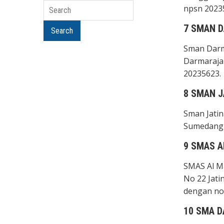
Search
npsn 2023
7 SMAN D
Search
Sman Darma
Darmaraja
20235623.
8 SMAN 
Sman Jatin
Sumedang 
9 SMAS 
SMAS Al Ma
No 22 Jati
dengan no
10 SMA D